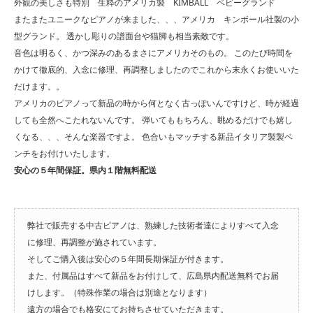
外観の美しさも特別 生粋のアメリカ製 KIMBALL ベビーグランド
またまたユニークなピアノが来ました、、、アメリカ キンボール社製の小
型グランド。 透かし彫りの譜面台や猫脚も相当素敵です。
音色は明るく、かつ深みのあるまさにアメリカそのもの。 このたび時間を
かけて徹底的、入念に修理、再調整しましたのでこれから末永くお使いいた
だけます。。
アメリカのピアノって新品の時から何となく古っぽいんですけど、時が経過
しても全然へこたれないんです。 弾いてももちろん、眺めるだけでも嬉し
くなる、、、そんな楽器ですよ。 色合いもマッチする新品イタリア製製ベ
ンチをお付けいたします。
安心の５年間保証。県内１階無料配送
弊社で販売する中古ピアノは、熟練した技術者達によりすべて入念
に修理、再調整が施されています。
そしてご購入後は安心の５年間長期保証が付きます。
また、付属品はすべて新品をお付けして、広島県内配送無料でお届
けします。（特殊作業の場合は別途となります）
遠方の場合でも格安にてお持ちさせていただきます。