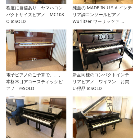
程度に自信あり ヤマハコン
純血の MADE IN U.S.A インテ
パクトサイズピアノ MC108
リア調コンソールピアノ
O ※SOLD
Wurlitzer ワーリッツァ …
電子ピアノのご予算で、、、
新品同様のコンパクトインテ
本格木目アコースティックピ
リアピアノ ワイマン お買
アノ ※SOLD
い得品 ※SOLD