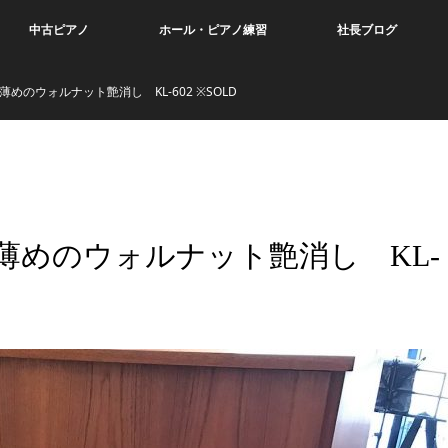
中古ピアノ
ホール・ピアノ練習
社長ブログ
のウォルナット艶消し KL-602 ※SOLD
薄めのウォルナット艶消し KL-