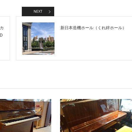
NEXT
カ
新日本造機ホール（くれ絆ホール）
D