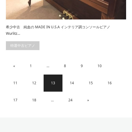
希少中古 純血の MADE IN U.S.A インテリア調コンソールピアノ
Wurlitz…
特選中古ピアノ
«
1
…
8
9
10
11
12
13
14
15
16
17
18
…
24
»