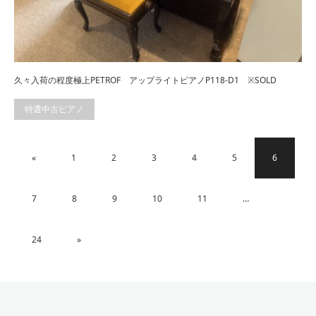
久々入荷の程度極上PETROF アップライトピアノP118-D1 ※SOLD
特選中古ピアノ
«
1
2
3
4
5
6
7
8
9
10
11
…
24
»