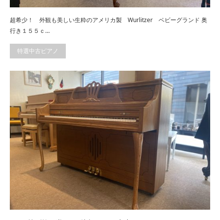
超希少！ 外観も美しい生粋のアメリカ製 Wurlitzer ベビーグランド 奥
行き１５５ｃ…
特選中古ピアノ