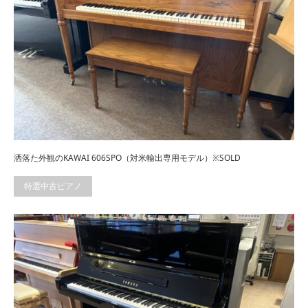
洒落た外観のKAWAI 606SPO（対米輸出専用モデル）※SOLD
特選中古ピアノ