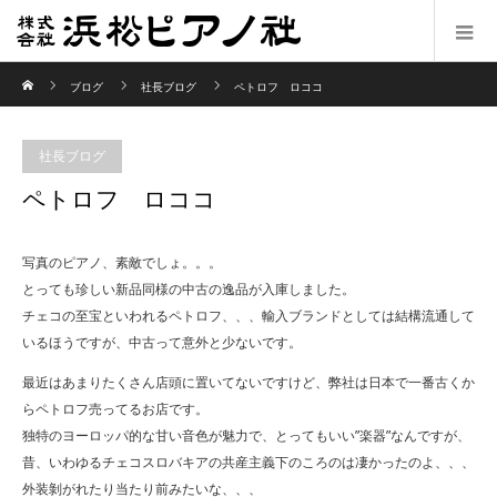
ホーム
ブログ
社長ブログ
ペトロフ ロココ
社長ブログ
ペトロフ ロココ
写真のピアノ、素敵でしょ。。。
とっても珍しい新品同様の中古の逸品が入庫しました。
チェコの至宝といわれるペトロフ、、、輸入ブランドとしては結構流通して
いるほうですが、中古って意外と少ないです。
最近はあまりたくさん店頭に置いてないですけど、弊社は日本で一番古くか
らペトロフ売ってるお店です。
独特のヨーロッパ的な甘い音色が魅力で、とってもいい”楽器”なんですが、
昔、いわゆるチェコスロバキアの共産主義下のころのは凄かったのよ、、、
外装剝がれたり当たり前みたいな、、、