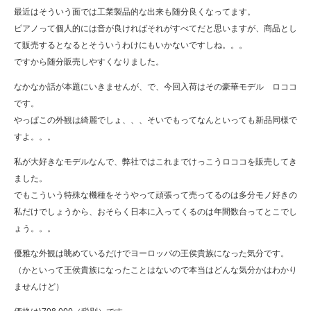
最近はそういう面では工業製品的な出来も随分良くなってます。
ピアノって個人的には音が良ければそれがすべてだと思いますが、商品とし
て販売するとなるとそういうわけにもいかないですしね。。。
ですから随分販売しやすくなりました。
なかなか話が本題にいきませんが、で、今回入荷はその豪華モデル ロココ
です。
やっぱこの外観は綺麗でしょ、、、そいでもってなんといっても新品同様で
すよ。。。
私が大好きなモデルなんで、弊社ではこれまでけっこうロココを販売してき
ました。
でもこういう特殊な機種をそうやって頑張って売ってるのは多分モノ好きの
私だけでしょうから、おそらく日本に入ってくるのは年間数台ってとこでし
ょう。。。
優雅な外観は眺めているだけでヨーロッパの王侯貴族になった気分です。
（かといって王侯貴族になったことはないので本当はどんな気分かはわかり
ませんけど）