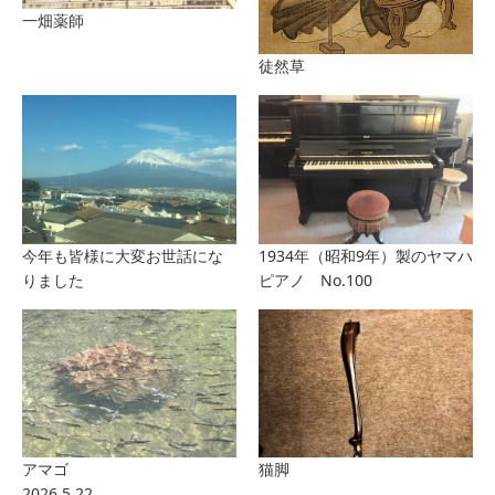
一畑薬師
徒然草
今年も皆様に大変お世話にな
1934年（昭和9年）製のヤマハ
りました
ピアノ No.100
アマゴ
猫脚
2026.5.22