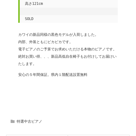
高さ121cm

SOLD
カワイの新品同様の黒色モデルが入荷しました。
内部、外装ともにピカピカです。
電子ピアノのご予算でお求めいただける本物のピアノです。
絶対お買い得、、、新品高低自在椅子もお付けしてお届けい
たします。
安心の５年間保証。県内１階配送設置無料
特選中古ピアノ