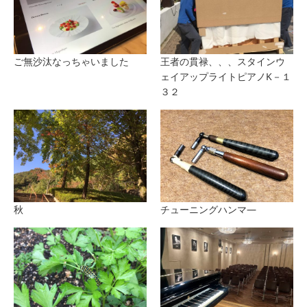
ご無沙汰なっちゃいました
王者の貫禄、、、スタインウ
ェイアップライトピアノK－１
３２
秋
チューニングハンマ―