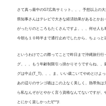
さて真っ最中のG7広島サミット、、、予想以上の
県知事さんはテレビで大きな経済効果があるとかお
がったりのところもたくさんですよ、、、何せ人も
今朝も１０時半まで通行止めでしたから、ちょっと遅刻(
というわけでこの際ってことで昨日まで沖縄旅行行
グ、、、もう年齢制限引っ掛かりそうですらね、、
グは中止(T_T)、、、ま、いい歳こいてやめとけ
あの辺りのサンゴ礁はこの上なく美しく、熱帯魚は
ら私なんぞがとやかく言う資格なんてないですが、
とにかく楽しかった!(^^)!