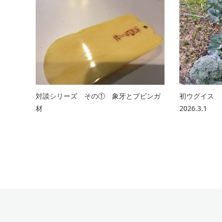
対談シリーズ その① 象牙とブビンガ
初ウ
材
2026.3.1