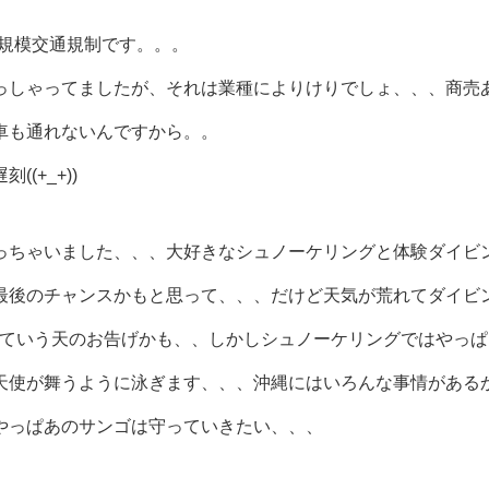
大規模交通規制です。。。
っしゃってましたが、それは業種によりけりでしょ、、、商売
車も通れないんですから。。
(+_+))
っちゃいました、、、大好きなシュノーケリングと体験ダイビ
最後のチャンスかもと思って、、、だけど天気が荒れてダイビ
よっていう天のお告げかも、、しかしシュノーケリングではやっぱ
天使が舞うように泳ぎます、、、沖縄にはいろんな事情がある
やっぱあのサンゴは守っていきたい、、、