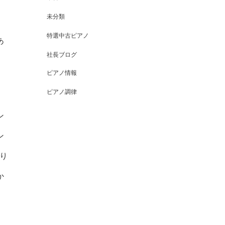
未分類
特選中古ピアノ
あ
社長ブログ
ピアノ情報
ピアノ調律
ン
ン
り
か