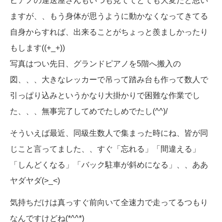
ピアノの運送屋さんもいつも見ててとても大変だと思い
ますが、、もう身体が思うように動かなくなってきてる
自身からすれば、出来ることがちょっと羨ましかったり
もします((+_+))
写真はつい先日、グランドピアノを5階へ搬入の
図、、、大きなレッカーで吊って踏み台も作って数人で
引っぱり込みというかなり大掛かりで困難な作業でし
た、、、無事完了してめでたしめでたし(^^)/
そういえば最近、同級生数人で集まった時にね、皆が同
じこと言ってました、、すぐ「忘れる」「間違える」
「しんどくなる」「バック駐車が斜めになる」、、ああ
ヤダヤダ(>_<)
気持ちだけは真っすぐ前向いて全速力で走ってるつもり
なんですけどね(*^^*)