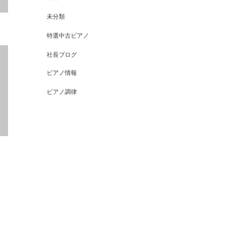
未分類
e
特選中古ピアノ
社長ブログ
ピアノ情報
ピアノ調律