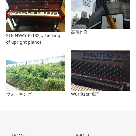
高所作業
STEINWAY K-132,,,The king
of upright pianos
ウォーキング
Wurlitzer 修理
HOME
ABOUT