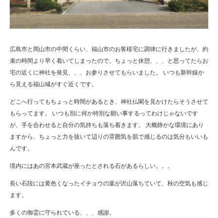
広島市と岡山市の中間くらい、福山市のお客様宅に調律に行きましたが、約
束の時間より早く着いてしまったので、ちょっと休憩、、、と思ってたらお
宅の近くに神社を発見、、、お参りさせてもらいました。 いつも新幹線か
ら見える福山城がすぐ近くです。
どこへ行ってもちょっと時間があるとき、神社仏閣を見かけたらそうさせて
もらってます。 いつも別に何か特別な願い事するってわけじゃないです
が、手を合わせると自分の気持ちも落ち着きます。 大概静かな環境にあり
ますから、ちょっと力を抜いて辺りの雰囲気を肌で感じるのは気分もいいも
んです。
境内にはあの宮本武蔵が座ったとされる石があるらしい。。。
長い石段には黄色くなったイチョウの葉が沢山落ちていて、秋の空気も感じ
ます。
多くの御霊に守られている、、、感謝。