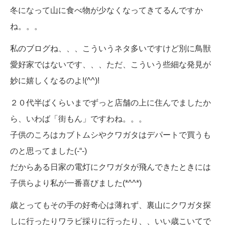
冬になって山に食べ物が少なくなってきてるんですか
ね。。。
私のブログね、、、こういうネタ多いですけど別に鳥獣
愛好家ではないです、、、ただ、こういう些細な発見が
妙に嬉しくなるのよ!(^^)!
２０代半ばくらいまでずっと店舗の上に住んでましたか
ら、いわば「街もん」ですわね。。。
子供のころはカブトムシやクワガタはデパートで買うも
のと思ってました(-“-)
だからある日家の電灯にクワガタが飛んできたときには
子供らより私が一番喜びました(*^^*)
歳とってもその手の好奇心は薄れず、裏山にクワガタ探
しに行ったりワラビ採りに行ったり、、いい歳こいてで