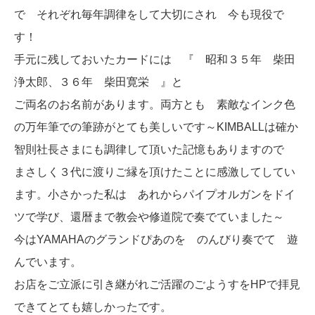
で それぞれ毎年調律をして大切にされ 今も現役で
す！
手元に残しておいたカードには 『 昭和３５年 柴田
浄太郎、３６年 柴田寛栄 』と
ご両名のお名前があります。両方とも 素敵なインク色
の万年筆での筆跡がとても美しいです～KIMBALLは確か
智則社長さまにも調律して頂いた記憶もありますので
まさしく３代に渡りご縁を頂けたことに感激してしてい
ます。小さかった私は あれからパイプオルガンをドイ
ツで学び、還暦まで教会や修道院で奏でていました～
今はYAMAHAのグランドぴあのを のんびり奏でて 遊
んでいます。
お店をご立派に引き継がれご活躍のごようすをHPで拝見
できてとても嬉しかったです。