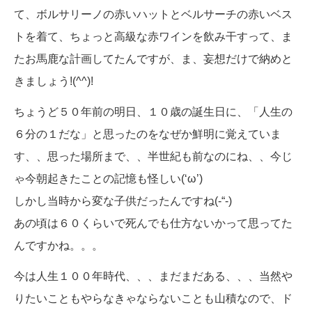
て、ボルサリーノの赤いハットとベルサーチの赤いベス
トを着て、ちょっと高級な赤ワインを飲み干すって、ま
たお馬鹿な計画してたんですが、ま、妄想だけで納めと
きましょう!(^^)!
ちょうど５０年前の明日、１０歳の誕生日に、「人生の
６分の１だな」と思ったのをなぜか鮮明に覚えていま
す、、思った場所まで、、半世紀も前なのにね、、今じ
ゃ今朝起きたことの記憶も怪しい(‘ω’)
しかし当時から変な子供だったんですね(-“-)
あの頃は６０くらいで死んでも仕方ないかって思ってた
んですかね。。。
今は人生１００年時代、、、まだまだある、、、当然や
りたいこともやらなきゃならないことも山積なので、ド