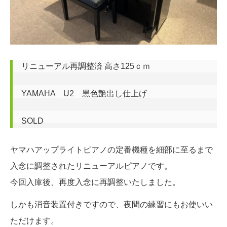
リニューアル再調整済 高さ125ｃｍ

YAMAHA　U2　黒色艶出し仕上げ

SOLD
ヤマハアップライトピアノの定番機種を
細部に至るまで
入念に調整されたリニューアルピアノです。
今回入庫後、再度入念に再調整いたしました。
しかも消音装置付きですので、夜間の練習にもお使いい
ただけます。