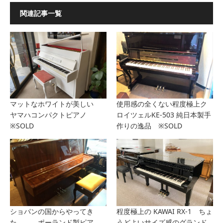
関連記事一覧
マットなホワイトが美しい
使用感の全くない程度極上ク
ヤマハコンパクトピアノ
ロイツェルKE-503 純日本製手
※SOLD
作りの逸品 ※SOLD
ショパンの国からやってき
程度極上の KAWAI RX-1 ちょ
た、、、ポーランド製ピア
うどよいサイズ感のグランド