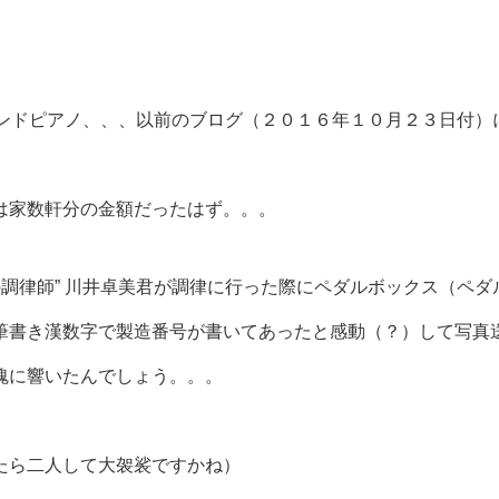
ランドピアノ、、、以前のブログ（２０１６年１０月２３日付）
は家数軒分の金額だったはず。。。
の調律師” 川井卓美君が調律に行った際にペダルボックス（ペダ
筆書き漢数字で製造番号が書いてあったと感動（？）して写真
魂に響いたんでしょう。。。
たら二人して大袈裟ですかね）