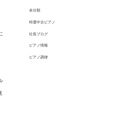
未分類
特選中古ピアノ
に
社長ブログ
ピアノ情報
ピアノ調律
ル
送