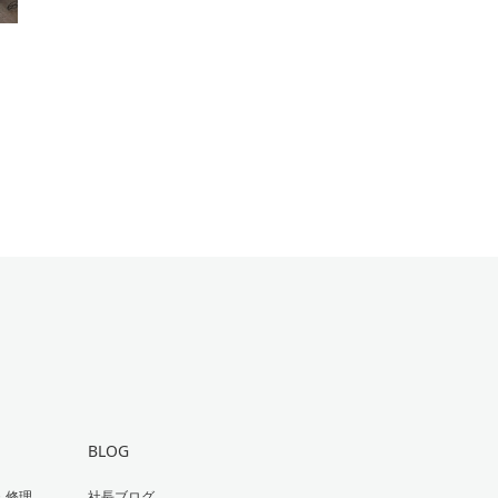
ノ
BLOG
・修理
社長ブログ