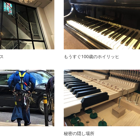
ス
もうすぐ100歳のホイリッヒ
秘密の隠し場所