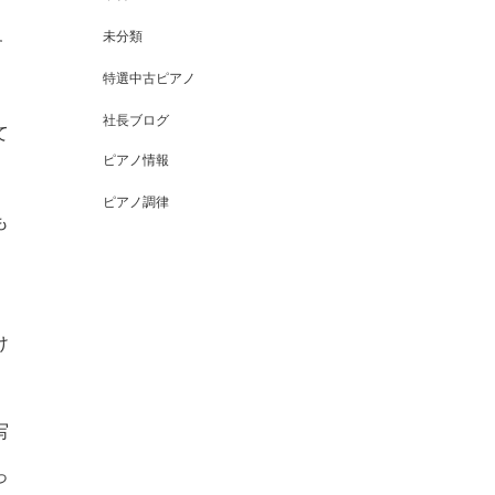
未分類
す
特選中古ピアノ
社長ブログ
て
ピアノ情報
ピアノ調律
も
け
写
っ