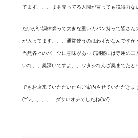
てます、、、まあ売ってる人間が言っても説得力ないで
たいがい調律師って大きな重いカバン持って皆さん
が入ってます、、、通常使うのはわずかなんですが
当然各々のパーツに意味があって調整には専用の工
いな、、奥深いですよ、、ワタシなんざ奥までたどり着
でもお店来ていただいたらご案内させていただきま
(^^♪、、、、、ダサいオチでしたね(‘ω’)