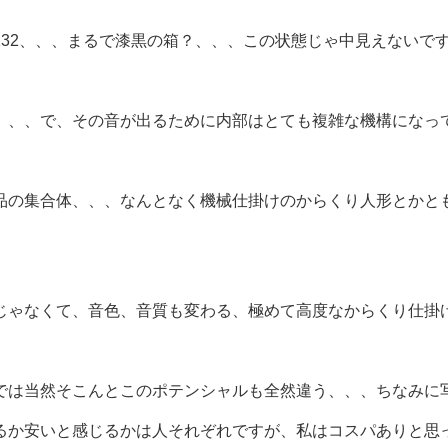
132、、、まるで漆黒の箱？、、、この状態じゃ中見えないで
、、、で、その音が出るために内部はとても複雑な機構になっ
品の集合体、、、なんとなく機械仕掛けのからくり人形とかと
じゃなくて、音色、音質も変わる、極めて高度なからくり仕掛
では当然そこんとこのポテンシャルも全然違う、、、ちなみに
るか安いと感じるかは人それぞれですが、私はコスパありと思