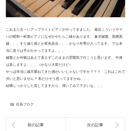
これまた古～いアップライトピアノがやってきました。 最近こういうヤマ
ハの昭和一桁製ピアノになぜかやたらご縁があります。 象牙鍵盤、黒檀黒
鍵、、、すり減り感とか変色具合、、、かなり年季が入ってます。 でも本
当に造りは手がかかってますよ。。。
鍵盤とか外観はあえて直さずこのままの雰囲気で行こうと思います。 中身
は直しますよ、、、（かなり大変だけど）
やっぱ本当に歳月重ねてきた感がいいじゃないですか？？？ これはこれで
渋いと思いません？ 私だけそう思ってますかね、、、
結構しっかりした音してますから、弾いてみて下さいな。。。
社長ブログ
前の記事
次の記事