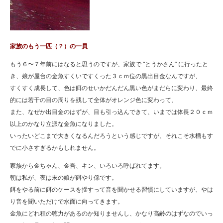
家族のもう一匹（？）の一員
もう６〜７年前にはなると思うのですが、家族で “とうかさん” に行ったと
き、娘が屋台の金魚すくいですくった３ｃｍ位の黒出目金なんですが、
すくすく成長して、色は餌のせいかだんだん黒い色がまだらに変わり、最終
的には若干の目の周りを残して全体がオレンジ色に変わって、
また、なぜか出目金のはずが、目も引っ込んできて、いまでは体長２０ｃｍ
以上のかなり立派な金魚になりました。
いったいどこまで大きくなるんだろうという感じですが、それこそ水槽もす
でに小さすぎるかもしれません。
家族から金ちゃん、金吾、キン、いろいろ呼ばれてます。
朝は私が、夜は末の娘が餌やり係です。
餌をやる前に餌のケースを揺すって音を聞かせる習慣にしていますが、やは
り音を聞いただけで水面に向ってきます。
金魚にどれ程の聴力があるのか知りませんし、かなり高齢のはずなのでいっ