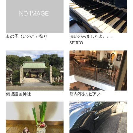
亥の子（いのこ）祭り
凄いの来ましたよ、、、
SPIRIO
備後護国神社
店内2階のピアノ